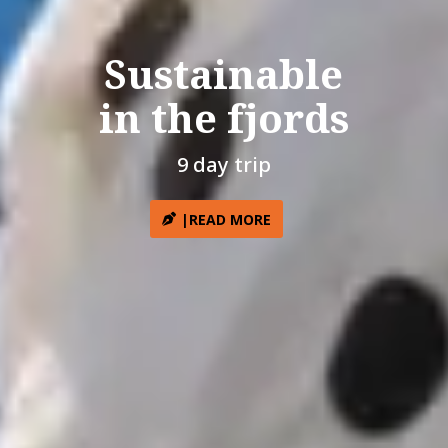
Sustainable
in the fjords
9 day trip
|READ MORE